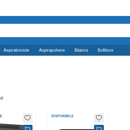
aspirabriciole
aspirapolvere
bilance
bollitore
cl
li
E
DISPONIBILE