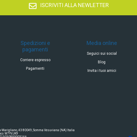
ISCRIVITI ALLA NEWLETTER
Spedizioni e
Media online
pagamenti
Seguici sui social
Corriere espresso
Blog
Pagamenti
Invita i tuoi amici
ia Marigliano, 43 80049, Somma Vesuviana (NA) Italia
oco: W7YVJK9
° IT13030P00003146