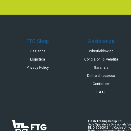
FTG Shop
Assistenza
L'azienda
Whistleblowing
Logistica
Condizioni di vendita
Privacy Policy
Garanzia
Diritto di recesso
Contattaci
F.A.Q.
Flash Trading Group Srl
Sede Operativa e Direzionale: V
P.I. 04906001211 / Codice Univ
Registro pile e accumulatori n