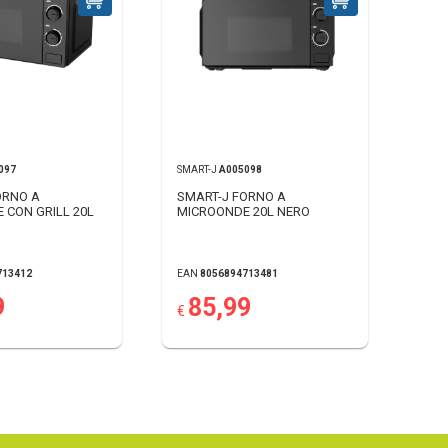
097
SMART-J
A005098
ORNO A
SMART-J FORNO A
 CON GRILL 20L
MICROONDE 20L NERO
713412
EAN
8056894713481
9
85,99
€