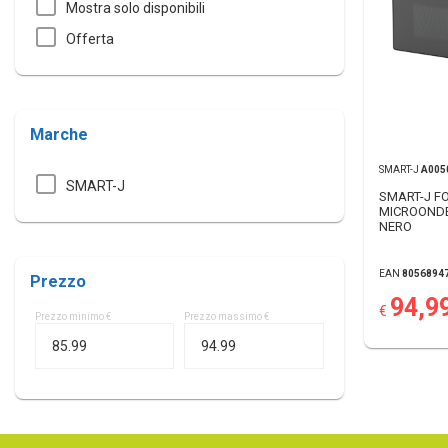
Mostra solo disponibili
Offerta
Marche
SMART-J
A005
SMART-J
SMART-J F
MICROONDE
NERO
EAN
8056894
Prezzo
94,9
€
Prezzo minimo €
Prezzo massimo €