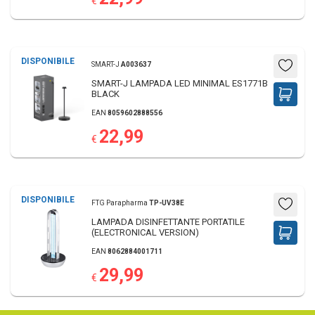
€
DISPONIBILE
SMART-J
A003637
SMART-J LAMPADA LED MINIMAL ES1771B
BLACK
EAN
8059602888556
22,99
€
DISPONIBILE
FTG Parapharma
TP-UV38E
LAMPADA DISINFETTANTE PORTATILE
(ELECTRONICAL VERSION)
EAN
8062884001711
29,99
€