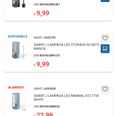
EAN
8059602889287
9,99
€
DISPONIBILE
SMART-J
A003793
SMART-J LAMPADA LED STORAGE ES1827C
BIANCA
EAN
8059602889270
9,99
€
IN ARRIVO
SMART-J
A003638
SMART-J LAMPADA LED MINIMAL ES1771B
WHITE
EAN
8059602888563
22,99