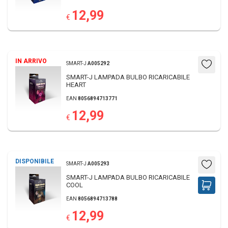
12,99
€
IN ARRIVO
SMART-J
A005292
SMART-J LAMPADA BULBO RICARICABILE
HEART
EAN
8056894713771
12,99
€
DISPONIBILE
SMART-J
A005293
SMART-J LAMPADA BULBO RICARICABILE
COOL
EAN
8056894713788
12,99
€