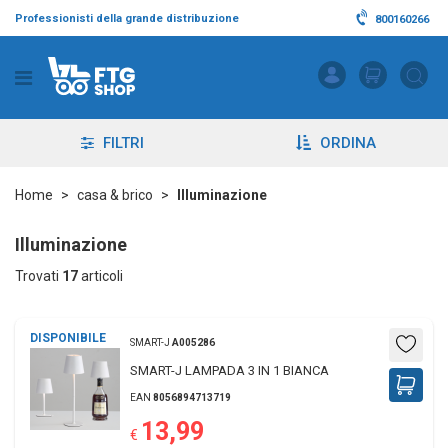
Professionisti della grande distribuzione
800160266
FILTRI
ORDINA
Home
casa & brico
Illuminazione
Illuminazione
Trovati
17
articoli
DISPONIBILE
SMART-J
A005286
SMART-J LAMPADA 3 IN 1 BIANCA
EAN
8056894713719
13,99
€