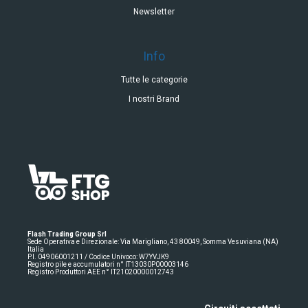
Newsletter
Info
Tutte le categorie
I nostri Brand
Flash Trading Group Srl
Sede Operativa e Direzionale: Via Marigliano, 43 80049, Somma Vesuviana (NA)
Italia
P.I. 04906001211 / Codice Univoco: W7YVJK9
Registro pile e accumulatori n° IT13030P00003146
Registro Produttori AEE n° IT21020000012743