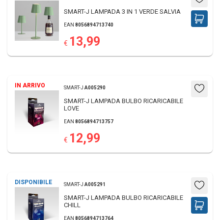
SMART-J LAMPADA 3 IN 1 VERDE SALVIA
EAN
8056894713740
13,99
€
IN ARRIVO
SMART-J
A005290
SMART-J LAMPADA BULBO RICARICABILE
LOVE
EAN
8056894713757
12,99
€
DISPONIBILE
SMART-J
A005291
SMART-J LAMPADA BULBO RICARICABILE
CHILL
EAN
8056894713764