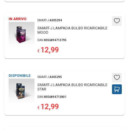
IN ARRIVO
SMART-J
A005294
SMART-J LAMPADA BULBO RICARICABILE
MOOD
EAN
8056894713795
12,99
€
DISPONIBILE
SMART-J
A005295
SMART-J LAMPADA BULBO RICARICABILE
STAR
EAN
8056894713801
12,99
€