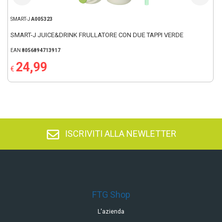
SMART-J
A005323
SMART-J JUICE&DRINK FRULLATORE CON DUE TAPPI VERDE
EAN
8056894713917
24,99
€
ISCRIVITI ALLA NEWLETTER
FTG Shop
L'azienda