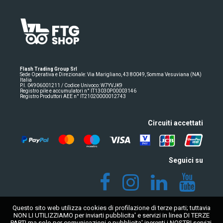
Flash Trading Group Srl
Sede Operativa e Direzionale: Via Marigliano, 43 80049, Somma Vesuviana (NA)
Italia
P.I. 04906001211 / Codice Univoco: W7YVJK9
Registro pile e accumulatori n° IT13030P00003146
Registro Produttori AEE n° IT21020000012743
Circuiti accettati
Seguici su
Questo sito web utilizza cookies di profilazione di terze parti; tuttavia
NON LI UTILIZZIAMO per inviarti pubblicita' e servizi in linea DI TERZE
PARTI ma solo per comunicazioni e pubblicita' inerenti i NOSTRI servizi.