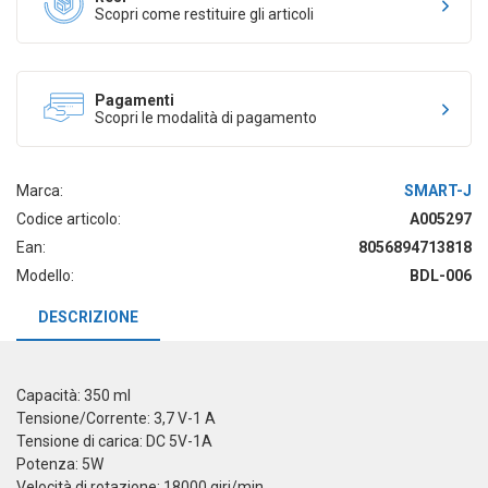
Scopri come restituire gli articoli
Pagamenti
Scopri le modalità di pagamento
Marca:
SMART-J
Codice articolo:
A005297
Ean:
8056894713818
Modello:
BDL-006
DESCRIZIONE
Capacità: 350 ml
Tensione/Corrente: 3,7 V-1 A
Tensione di carica: DC 5V-1A
Potenza: 5W
Velocità di rotazione: 18000 giri/min