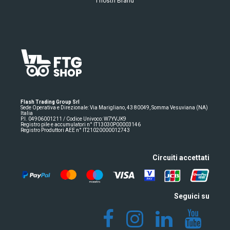
I nostri Brand
Flash Trading Group Srl
Sede Operativa e Direzionale: Via Marigliano, 43 80049, Somma Vesuviana (NA)
Italia
P.I. 04906001211 / Codice Univoco: W7YVJK9
Registro pile e accumulatori n° IT13030P00003146
Registro Produttori AEE n° IT21020000012743
Circuiti accettati
Seguici su