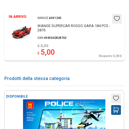
IN ARRIVO
WANGE
A001240
WANGE SUPERCAR ROSSO GARA 184 PCS -
2876
EAN
6945642828763
€ 9,99
5,00
€
Risparmi 5,00 €
Prodotti della stessa categoria
DISPONIBILE