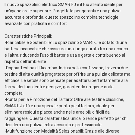
Il nuovo spazzolino elettrico SMART-J è il tuo alleato ideale per
un’igiene orale superiore. Progettato per garantire una pulizia
accurata e profonda, questo spazzolino combina tecnologie
avanzate con praticità e comfort.
Caratteristiche Principali:
-Riaricabile e Sostenibile: Lo spazzolino SMART-J è dotato di una
batteria ricaricabile che assicura una lunga durata tra una ricarica
e l’altra, riducendo l’uso di batterie usa e getta e contribuendo al
rispetto dell'ambiente.
-Doppia Testina di Ricambio: Inclusi nella confezione, troverai due
testine di alta qualità progettate per offrire una pulizia delicata ma
efficace. Le setole sono pensate per adattarsi perfettamente alla
forma dei tuoi denti e gengive, garantendo un’igiene orale
completa.
-Punta per la Rimozione del Tartaro: Oltre alle testine classiche,
SMART-J offre una speciale punta per il tartaro, ideale per
eliminare residui e placca anche nelle aree più difficili da
raggiungere. Questa caratteristica unica lo rende perfetto per chi
desidera una pulizia extra accurata e professionale.
-Multifunzione con Modalità Selezionabili: Grazie alle diverse