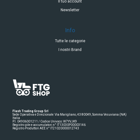
Il tuo account
Newsletter
Info
Tutte le categorie
I nostri Brand
Flash Trading Group Srl
Sede Operativa e Direzionale: Via Marigliano, 43 80049, Somma Vesuviana (NA)
Italia
P.I. 04906001211 / Codice Univoco: W7YVJK9
Registro pile e accumulatori n° IT13030P00003146
Registro Produttori AEE n° IT21020000012743