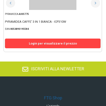
PYRAMIDEA
A005775
PYRAMIDEA CAFFE' 3 IN 1 BIANCA - ICP310W
EAN
8054890195584
Login per visualizzare il prezzo
ISCRIVITI ALLA NEWLETTER
FTG Shop