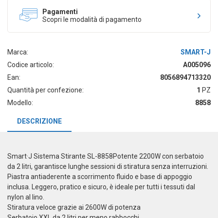
Pagamenti
Scopri le modalità di pagamento
Marca:
SMART-J
Codice articolo:
A005096
Ean:
8056894713320
Quantità per confezione:
1
PZ
Modello:
8858
DESCRIZIONE
Smart·J Sistema Stirante SL-8858Potente 2200W con serbatoio
da 2 litri, garantisce lunghe sessioni di stiratura senza interruzioni.
Piastra antiaderente a scorrimento fluido e base di appoggio
inclusa. Leggero, pratico e sicuro, è ideale per tutti i tessuti dal
nylon al lino.
Stiratura veloce grazie ai 2600W di potenza
Serbatoio XXL da 2 litri per meno rabbocchi