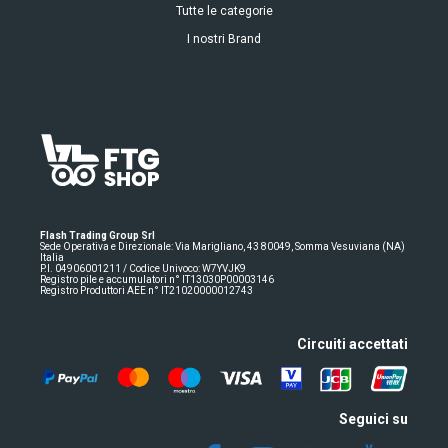
Tutte le categorie
I nostri Brand
Flash Trading Group Srl
Sede Operativa e Direzionale: Via Marigliano, 43 80049, Somma Vesuviana (NA)
Italia
P.I. 04906001211 / Codice Univoco: W7YVJK9
Registro pile e accumulatori n° IT13030P00003146
Registro Produttori AEE n° IT21020000012743
Circuiti accettati
Seguici su