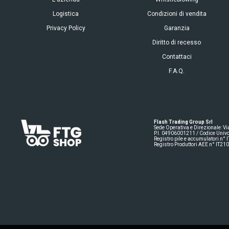
Logistica
Condizioni di vendita
Privacy Policy
Garanzia
Diritto di recesso
Contattaci
F.A.Q.
Flash Trading Group Srl
Sede Operativa e Direzionale: V
P.I. 04906001211 / Codice Univ
Registro pile e accumulatori n
Registro Produttori AEE n° IT