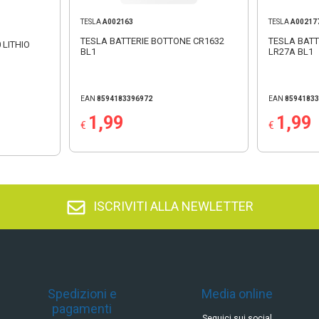
TESLA
A002163
TESLA
A00217
TESLA BATTERIE BOTTONE CR1632
TESLA BATT
 LITHIO
BL1
LR27A BL1
EAN
8594183396972
EAN
8594183
1,99
1,99
€
€
ISCRIVITI ALLA NEWLETTER
Spedizioni e
Media online
pagamenti
Seguici sui social