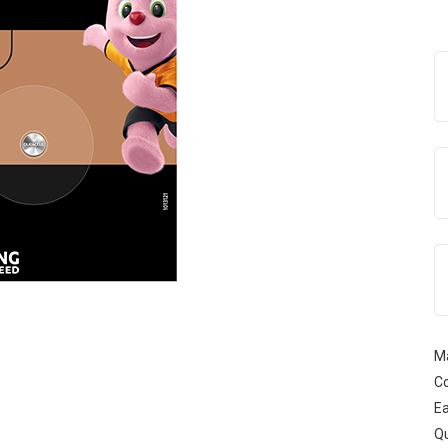
M
Co
Ea
Qu