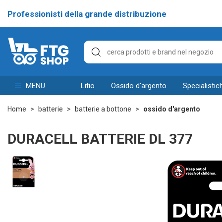
Professionisti della grande distribuzione
MENU
litio
ossido d'argento
specialistic
Home
batterie
batterie a bottone
ossido d'argento
DURACELL BATTERIE DL 377