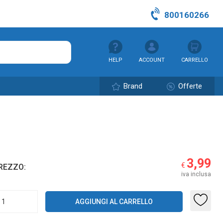
800160266
HELP
ACCOUNT
CARRELLO
Brand
Offerte
3,99
€
REZZO:
iva inclusa