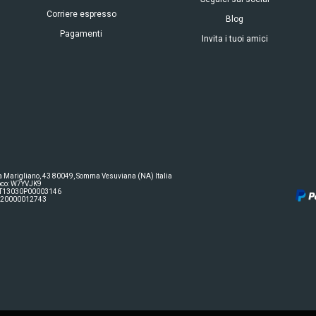
Corriere espresso
Blog
Pagamenti
Invita i tuoi amici
ia Marigliano, 43 80049, Somma Vesuviana (NA) Italia
oco: W7YVJK9
° IT13030P00003146
21020000012743