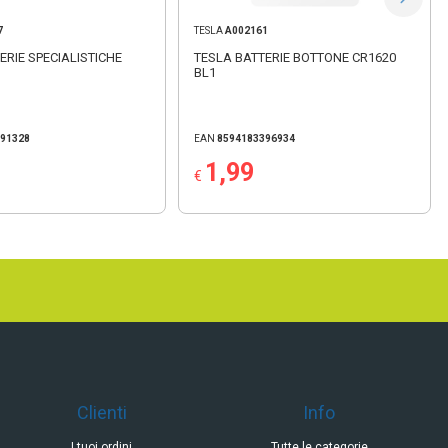
7
TESLA
A002161
ERIE SPECIALISTICHE
TESLA BATTERIE BOTTONE CR1620
BL1
391328
EAN
8594183396934
1,99
€
Clienti
Info
I tuoi ordini
Tutte le categorie