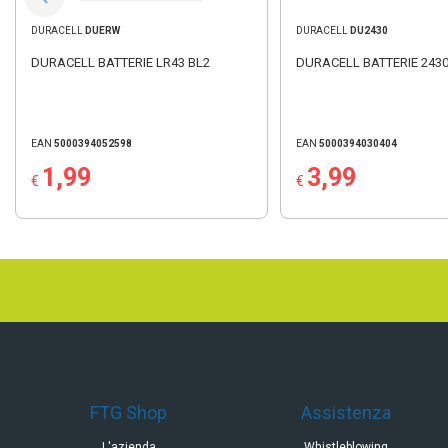
DURACELL
DUERW
DURACELL
DU2430
DURACELL BATTERIE LR43 BL2
DURACELL BATTERIE 2430
EAN
5000394052598
EAN
5000394030404
1,99
3,99
€
€
FTG Shop
Assistenza
L'azienda
Whistleblowing